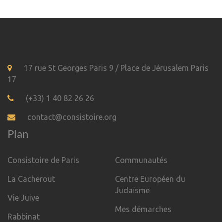
17 rue St Georges Paris 9 / Place de Jérusalem Paris
17
(+33) 1 40 82 26 26
contact@consistoire.org
Plan
Consistoire de Paris
Communautés
La Cacherout
Centre Européen du
Judaïsme
Vie Juive
Mes démarches
Rabbinat