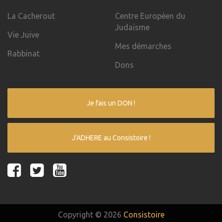
La Cacherout
Centre Européen du
Judaïsme
Vie Juive
Mes démarches
Rabbinat
Dons
Je fais un DON !
J'ADHERE au Consistoire !
Copyright © 2026
Consistoire