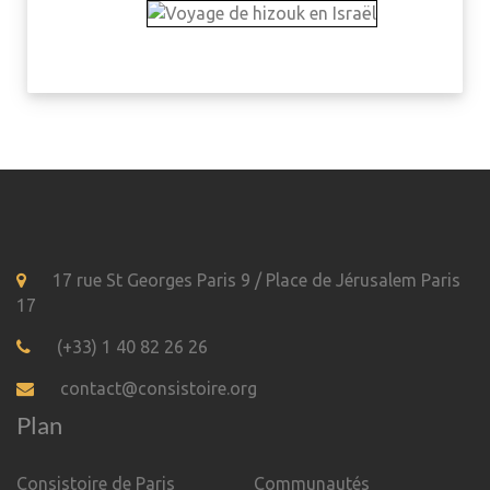
17 rue St Georges Paris 9 / Place de Jérusalem Paris
17
(+33) 1 40 82 26 26
contact@consistoire.org
Plan
Consistoire de Paris
Communautés