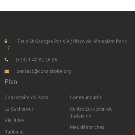
17 rue St Georges Paris 9 / Place de Jérusalem Paris
17
(+33) 1 40 82 26 26
contact@consistoire.org
Plan
Consistoire de Paris
Communautés
La Cacherout
Centre Européen du
Judaïsme
Vie Juive
Mes démarches
Rabbinat