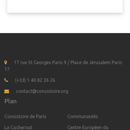
17 rue St Georges Paris 9 / Place de Jérusalem Paris
17
(+33) 1 40 82 26 26
contact@consistoire.org
Plan
Consistoire de Paris
Communautés
La Cacherout
Centre Européen du