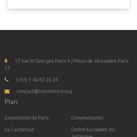
17 rue St Georges Paris 9 / Place de Jérusalem Paris
17
(+33) 1 40 82 26 26
contact@consistoire.org
Plan
Consistoire de Paris
Communautés
La Cacherout
Centre Européen du
Judaïsme