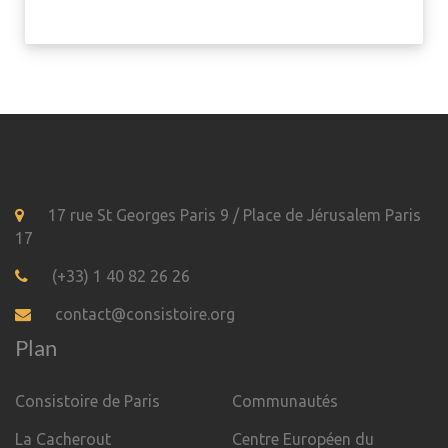
17 rue St Georges Paris 9 / Place de Jérusalem Paris
17
(+33) 1 40 82 26 26
contact@consistoire.org
Plan
Consistoire de Paris
Communautés
La Cacherout
Centre Européen du