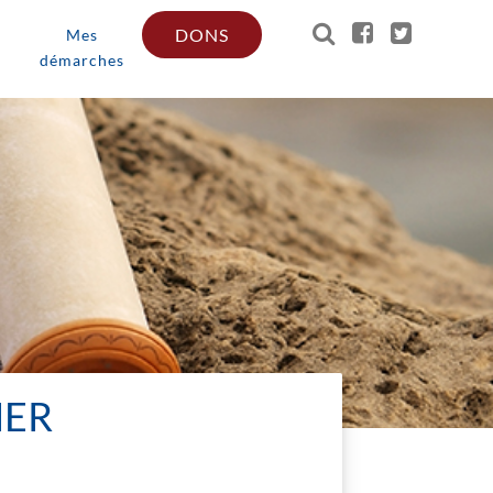
DONS
Mes
démarches
MER