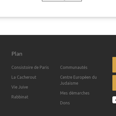
Plan
Consistoire de Paris
Communautés
La Cacherout
Centre Européen du
Judaïsme
Vie Juive
Mes démarches
Rabbinat
Dons