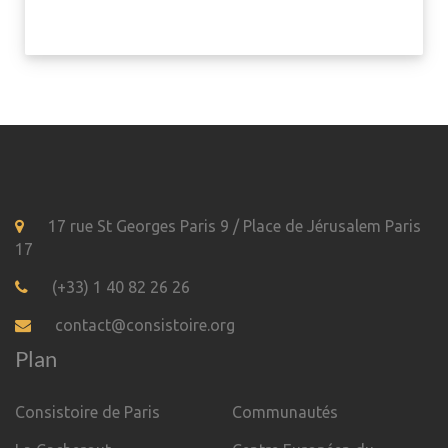
17 rue St Georges Paris 9 / Place de Jérusalem Paris
17
(+33) 1 40 82 26 26
contact@consistoire.org
Plan
Consistoire de Paris
Communautés