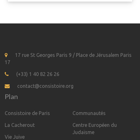
17 rue St Georges Paris 9 / Place de Jérusalem Paris
17
(+33) 1 40 82 26 26
contact@consistoire.org
Plan
Consistoire de Paris
Communautés
La Cacherout
Centre Européen du
Judaïsme
Vie Juive