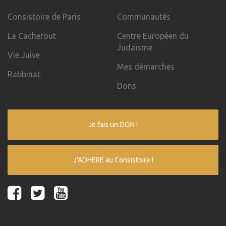
Consistoire de Paris
Communautés
La Cacherout
Centre Européen du
Judaïsme
Vie Juive
Mes démarches
Rabbinat
Dons
Je fais un DON !
J'ADHERE au Consistoire !