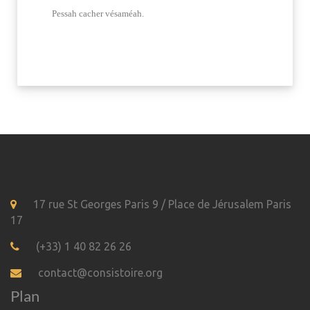
Pessah cacher vésaméah.
17 rue St Georges Paris 9 / Place de Jérusalem Paris
17
(+33) 1 40 82 26 26
contact@consistoire.org
Plan