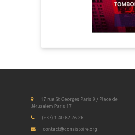
17 rue St Georges Paris 9 / Place de
Jérusalem Paris 17
(+33) 1 40 82 26 26
contact@consistoire.org