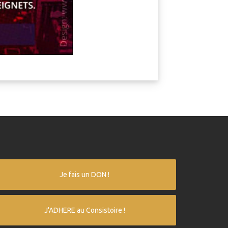
Je fais un DON !
J'ADHERE au Consistoire !