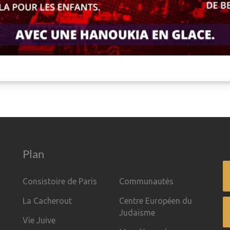
Plan
Consistoire de Paris
Communautés
La Cacherout
Centre Européen du
Judaïsme
Vie Juive