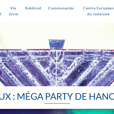
Vie
Rabbinat
Communautés
Centre Européen
t
Juive
du Judaïsme
UX : MÉGA PARTY DE HAN