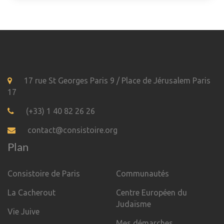
17 rue St Georges Paris 9 / Place de Jérusalem Paris
17
(+33) 1 40 82 26 26
contact@consistoire.org
Plan
Consistoire de Paris
Communautés
La Cacherout
Centre Européen du
Judaïsme
Vie Juive
Mes démarches