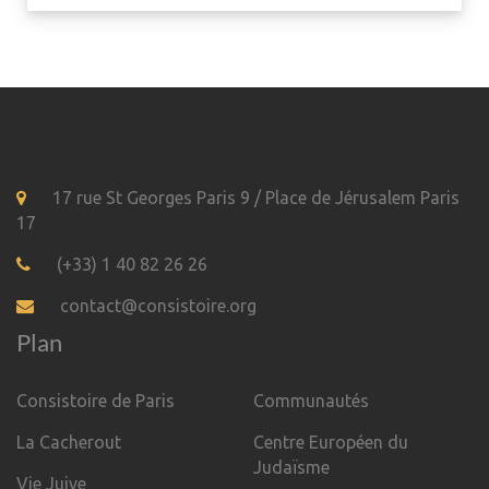
17 rue St Georges Paris 9 / Place de Jérusalem Paris
17
(+33) 1 40 82 26 26
contact@consistoire.org
Plan
Consistoire de Paris
Communautés
La Cacherout
Centre Européen du
Judaïsme
Vie Juive