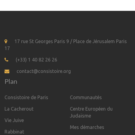
17 rue St Georges Paris 9 / Place de Jérusalem Paris
17
(+33) 1 40 82 26 26
contact@consistoire.org
Plan
Consistoire de Paris
Communautés
La Cacherout
Centre Européen du
Judaïsme
Vie Juive
Mes démarches
Rabbinat