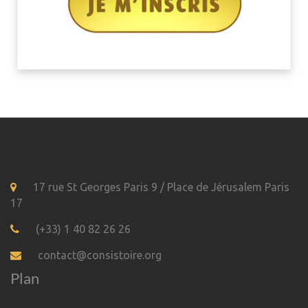
17 rue St Georges Paris 9 / Place de Jérusalem Paris
17
(+33) 1 40 82 26 26
contact@consistoire.org
Plan