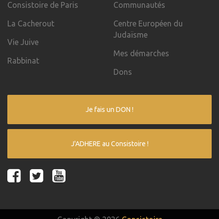
Consistoire de Paris
Communautés
La Cacherout
Centre Européen du
Judaïsme
Vie Juive
Mes démarches
Rabbinat
Dons
Je fais un DON !
J'ADHERE au Consistoire !