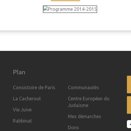
Plan
Consistoire de Paris
Communautés
La Cacherout
Centre Européen du
Judaïsme
Vie Juive
Mes démarches
Rabbinat
Dons