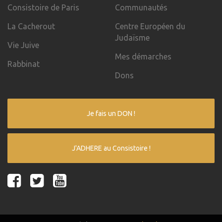
Consistoire de Paris
Communautés
La Cacherout
Centre Européen du
Judaïsme
Vie Juive
Mes démarches
Rabbinat
Dons
Je fais un DON !
J'ADHERE au Consistoire !