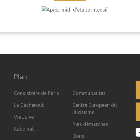
Plan
Consistoire de Paris
Communautés
La Cacherout
Centre Européen du
Judaïsme
Vie Juive
Mes démarches
Rabbinat
Dons