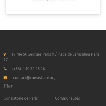
17 rue St Georges Paris 9 / Place de Jérusalem Paris
17
(+33) 1 40 82 26 26
contact@consistoire.org
Plan
Consistoire de Paris
Communautés