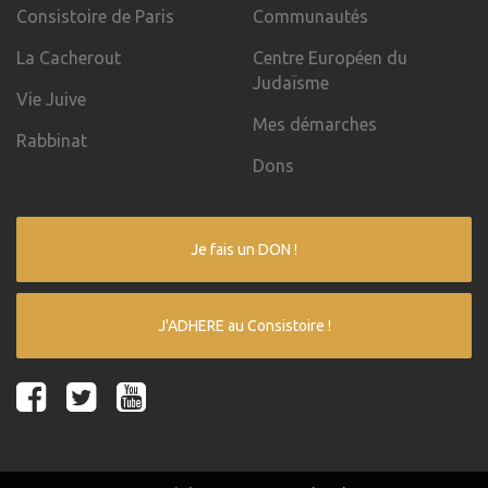
Consistoire de Paris
Communautés
La Cacherout
Centre Européen du
Judaïsme
Vie Juive
Mes démarches
Rabbinat
Dons
Je fais un DON !
J'ADHERE au Consistoire !