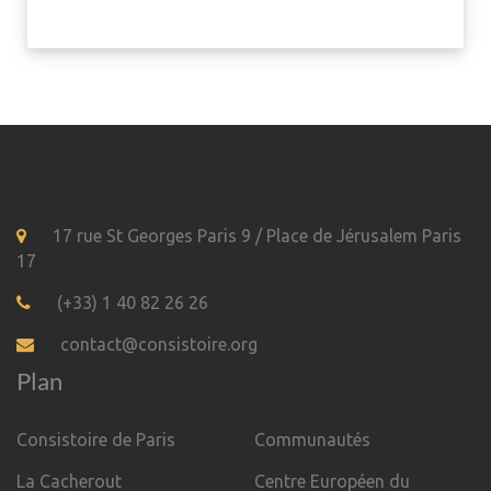
17 rue St Georges Paris 9 / Place de Jérusalem Paris
17
(+33) 1 40 82 26 26
contact@consistoire.org
Plan
Consistoire de Paris
Communautés
La Cacherout
Centre Européen du