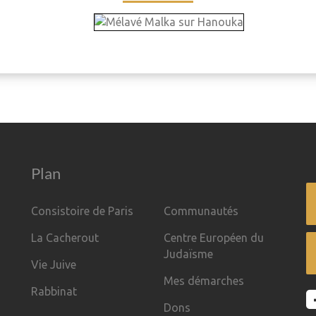
Plan
Consistoire de Paris
Communautés
La Cacherout
Centre Européen du
Judaïsme
Vie Juive
Mes démarches
Rabbinat
Dons