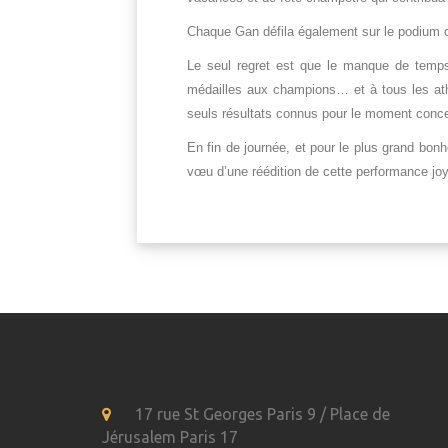
Chaque Gan défila également sur le podium ce
Le seul regret est que le manque de temps
médailles aux champions… et à tous les ath
seuls résultats connus pour le moment concer
En fin de journée, et pour le plus grand bon
vœu d’une réédition de cette performance joye
17 rue St Georges Paris 9 / Place de
Jérusalem Paris 17