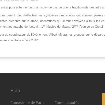
ntral pour entonner un chant suivi de cris de guerre traditionnels destinés à
 ne permit pas d’effectuer les synthèses des scores qui auraient permis
lètes présents sur le stade, décorations qui seront envoyées à tous les c
er
ème
nent les matchs de football : 1
l’équipe de Massy, 2
l’équipe de Créteil.
heur du coordinateur de l’évènement, Albert Myara, les groupes sur le départ
use et unitaire à l’été 2012.
Plan
Consistoire de Paris
Communautés