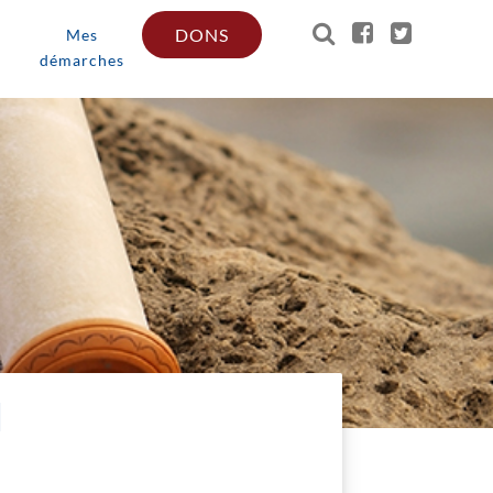
DONS
Mes
démarches
N