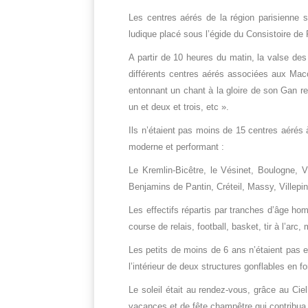
Les centres aérés de la région parisienne s
ludique placé sous l’égide du Consistoire de 
A partir de 10 heures du matin, la valse de
différents centres aérés associées aux Macc
entonnant un chant à la gloire de son Gan res
un et deux et trois, etc ».
Ils n’étaient pas moins de 15 centres aérés
moderne et performant :
Le Kremlin-Bicêtre, le Vésinet, Boulogne, V
Benjamins de Pantin, Créteil, Massy, Villepi
Les effectifs répartis par tranches d’âge hom
course de relais, football, basket, tir à l’arc,
Les petits de moins de 6 ans n’étaient pas en
l’intérieur de deux structures gonflables en
Le soleil était au rendez-vous, grâce au Ci
vacances et de fête champêtre qui contribua