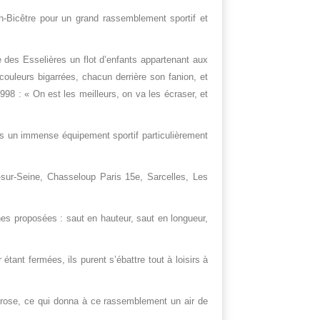
in-Bicêtre pour un grand rassemblement sportif et
 des Esselières un flot d’enfants appartenant aux
ouleurs bigarrées, chacun derrière son fanion, et
998 : « On est les meilleurs, on va les écraser, et
ns un immense équipement sportif particulièrement
y-sur-Seine, Chasseloup Paris 15e, Sarcelles, Les
ines proposées : saut en hauteur, saut en longueur,
étant fermées, ils purent s’ébattre tout à loisirs à
morose, ce qui donna à ce rassemblement un air de