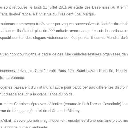
e sont retrouvés le lundi 11 juillet 2011 au stade des Esselières au Kreml
Paris Ile-de-France, à
l’initiative du Président Joël Mergui
.
s autocars commença à déverser par vagues successives à l’entrée du stade
abiades. Ils étaient plus de 900 enfants avec casquettes et dossards aux c
pectif sur l’air des slogans victorieux de l’équipe des Bleus du Mondial de 1
 à venir concourir dans le cadre de ces Maccabiades festives organisées da
incennes, Levallois, Chivté-Israël Paris 12e, Saint-Lazare Paris 9e, Neuill
nte, La Varenne.
ogènes passaient d’un stand à l’autre pour participer aux différentes discipl
 mur d’escalade, tir a la corde, lance du poids.
 reste. Certaines épreuves délicates (comme le tir à l’arc ou l’escalade) leur 
 forme de toboggan géant et de château de Mickey.
el c’était la seule journée magnifiquement ensoleillée d’une semaine plutôt 
 à la bonne humeur ambiante.