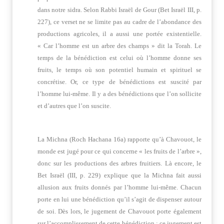
dans notre sidra. Selon Rabbi Israël de Gour (Bet Israël III, p.
227), ce verset ne se limite pas au cadre de l’abondance des
productions agricoles, il a aussi une portée existentielle.
« Car l’homme est un arbre des champs » dit la Torah. Le
temps de la bénédiction est celui où l’homme donne ses
fruits, le temps où son potentiel humain et spirituel se
concrétise. Or, ce type de bénédictions est suscité par
l’homme lui-même. Il y a des bénédictions que l’on sollicite
et d’autres que l’on suscite.
La Michna (Roch Hachana 16a) rapporte qu’à Chavouot, le
monde est jugé pour ce qui concerne « les fruits de l’arbre »,
donc sur les productions des arbres fruitiers. Là encore, le
Bet Israël (III, p. 229) explique que la Michna fait aussi
allusion aux fruits donnés par l’homme lui-même. Chacun
porte en lui une bénédiction qu’il s’agit de dispenser autour
de soi. Dès lors, le jugement de Chavouot porte également
sur l’accomplissement de cette bénédiction ; ce jugement est