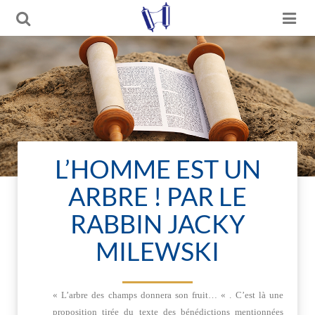
L’HOMME EST UN
ARBRE ! PAR LE
RABBIN JACKY
MILEWSKI
« L’arbre des champs donnera son fruit… « . C’est là une
proposition tirée du texte des bénédictions mentionnées