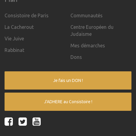
Consistoire de Paris
Communautés
La Cacherout
Centre Européen du
Judaïsme
Vie Juive
Mes démarches
Rabbinat
Dons
Je fais un DON !
J'ADHERE au Consistoire !