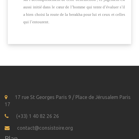
aussi initié dans le cœur de l’homme qui tente d’évaluer s’il
a bien choisi la route de la berakha pour lui et ceux et celles
qui l’entourent.
17 rue St Georges Paris 9 / Place de Jérusalem Paris
17
(+33) 1 40 82 26 26
contact@consistoire.org
Plan