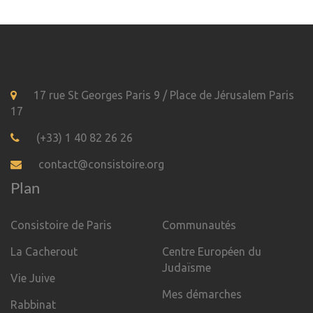
17 rue St Georges Paris 9 / Place de Jérusalem Paris
17
(+33) 1 40 82 26 26
contact@consistoire.org
Plan
Consistoire de Paris
Communautés
La Cacherout
Centre Européen du
Judaïsme
Vie Juive
Mes démarches
Rabbinat