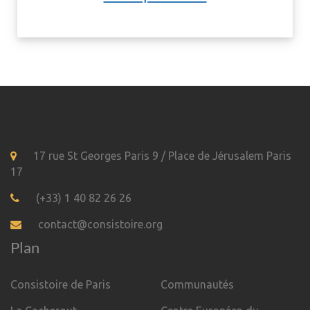
17 rue St Georges Paris 9 / Place de Jérusalem Paris
17
(+33) 1 40 82 26 26
contact@consistoire.org
Plan
Consistoire de Paris
Communautés