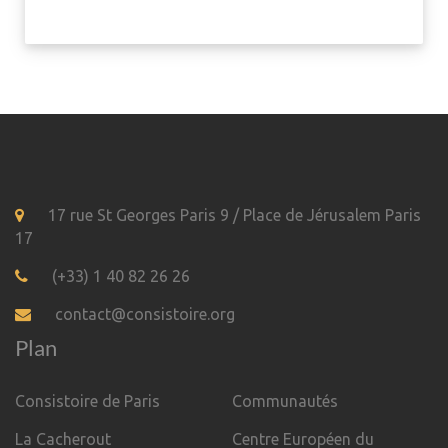
17 rue St Georges Paris 9 / Place de Jérusalem Paris
17
(+33) 1 40 82 26 26
contact@consistoire.org
Plan
Consistoire de Paris
Communautés
La Cacherout
Centre Européen du