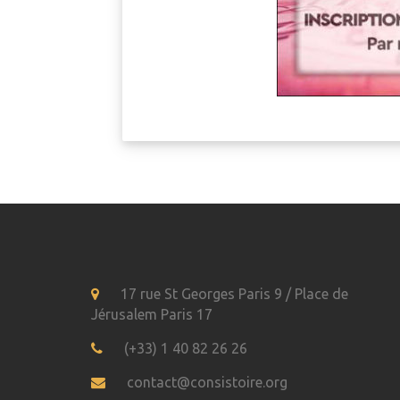
17 rue St Georges Paris 9 / Place de
Jérusalem Paris 17
(+33) 1 40 82 26 26
contact@consistoire.org