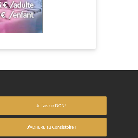
Je fais un DON !
J'ADHERE au Consistoire !