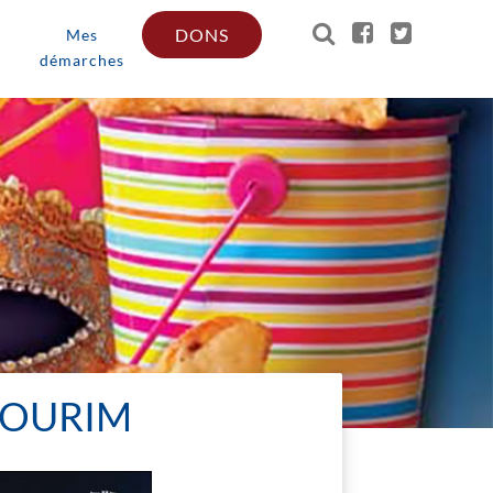
DONS
Mes
démarches
 POURIM