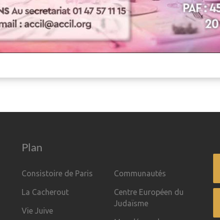
Plan
Consistoire de Paris
Communautés
La Cacherout
Centre Européen du
Judaïsme
Vie Juive