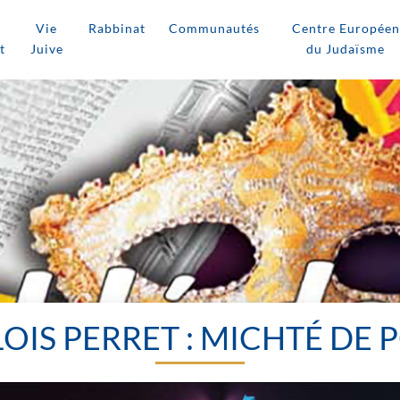
Vie
Rabbinat
Communautés
Centre Européen
t
Juive
du Judaïsme
OIS PERRET : MICHTÉ DE