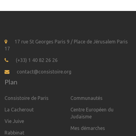
17 rue St Georges Paris 9 / Place de Jérusalem Paris
17
(+33) 1 40 82 26 26
contact@consistoire.org
Plan
Consistoire de Paris
Communautés
La Cacherout
Centre Européen du
Judaïsme
Vie Juive
Mes démarches
Rabbinat