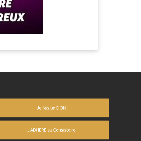
Je fais un DON !
J'ADHERE au Consistoire !