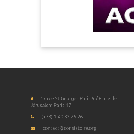
17 rue St Georges Paris 9 / Place de
Jérusalem Paris 17
(+33) 1 40 82 26 26
contact@consistoire.org