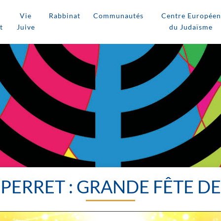
Vie
Rabbinat
Communautés
Centre Européen
t
Juive
du Judaïsme
 PERRET : GRANDE FÊTE 