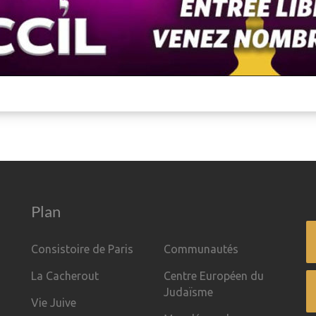
Plan
Consistoire de Paris
Communautés
La Cacherout
Centre Européen du
Judaïsme
Vie Juive