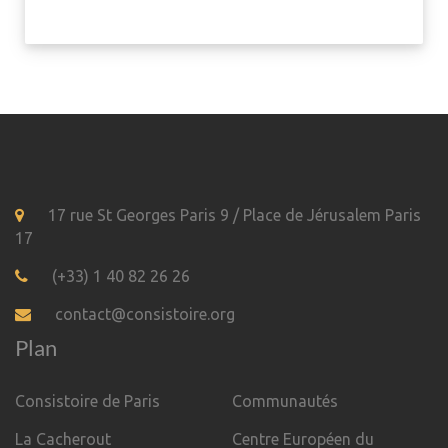
17 rue St Georges Paris 9 / Place de Jérusalem Paris
17
(+33) 1 40 82 26 26
contact@consistoire.org
Plan
Consistoire de Paris
Communautés
La Cacherout
Centre Européen du