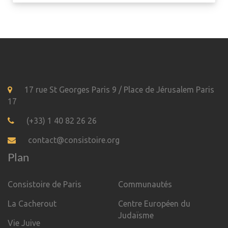
17 rue St Georges Paris 9 / Place de Jérusalem Paris
17
(+33) 1 40 82 26 26
contact@consistoire.org
Plan
Consistoire de Paris
Communautés
La Cacherout
Centre Européen du
Judaïsme
Vie Juive