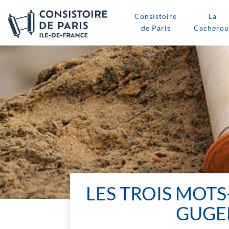
Consistoire
La
de Paris
Cacherou
LES TROIS MOTS
GUGEN