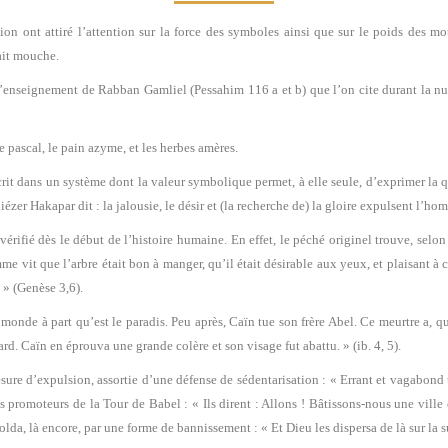
n ont attiré l’attention sur la force des symboles ainsi que sur le poids des mot
fait mouche.
’enseignement de Rabban Gamliel (Pessahim 116 a et b) que l’on cite durant la nui
ce pascal, le pain azyme, et les herbes amères.
scrit dans un système dont la valeur symbolique permet, à elle seule, d’exprimer la 
ézer Hakapar dit : la jalousie, le désir et (la recherche de) la gloire expulsent l’
érifié dès le début de l’histoire humaine. En effet, le péché originel trouve, selon 
me vit que l’arbre était bon à manger, qu’il était désirable aux yeux, et plaisant à c
 » (Genèse 3,6).
 monde à part qu’est le paradis. Peu après, Caïn tue son frère Abel. Ce meurtre a, qu
rd. Caïn en éprouva une grande colère et son visage fut abattu. » (ib. 4, 5).
e d’expulsion, assortie d’une défense de sédentarisation : « Errant et vagabond tu s
promoteurs de la Tour de Babel : « Ils dirent : Allons ! Bâtissons-nous une ville et
olda, là encore, par une forme de bannissement : « Et Dieu les dispersa de là sur la sur