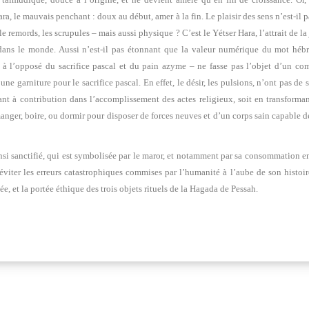
ra, le mauvais penchant : doux au début, amer à la fin. Le plaisir des sens n’est-il 
 remords, les scrupules – mais aussi physique ? C’est le Yétser Hara, l’attrait de 
té dans le monde. Aussi n’est-il pas étonnant que la valeur numérique du mot h
à l’opposé du sacrifice pascal et du pain azyme – ne fasse pas l’objet d’un com
rniture pour le sacrifice pascal. En effet, le désir, les pulsions, n’ont pas de 
ttant à contribution dans l’accomplissement des actes religieux, soit en transfor
ger, boire, ou dormir pour disposer de forces neuves et d’un corps sain capable de 
nsi sanctifié, qui est symbolisée par le maror, et notamment par sa consommation en 
i éviter les erreurs catastrophiques commises par l’humanité à l’aube de son histoi
, et la portée éthique des trois objets rituels de la Hagada de Pessah.