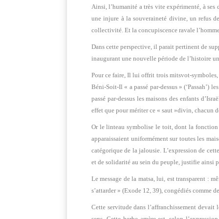
Ainsi, l’humanité a très vite expérimenté, à ses
une injure à la souveraineté divine, un refus de
collectivité. Et la concupiscence ravale l’homme 
Dans cette perspective, il parait pertinent de 
inaugurant une nouvelle période de l’histoire uni
Pour ce faire, Il lui offrit trois mitsvot-symbole
Béni-Soit-Il « a passé par-dessus » (‘Passah’) l
passé par-dessus les maisons des enfants d’Israë
effet que pour mériter ce « saut »divin, chacun d
Or le linteau symbolise le toit, dont la fonctio
apparaissaient uniformément sur toutes les mai
catégorique de la jalousie. L’expression de cett
et de solidarité au sein du peuple, justifie ainsi
Le message de la matsa, lui, est transparent : m
s’attarder » (Exode 12, 39), congédiés comme de
Cette servitude dans l’affranchissement devait le
sens. Cette herbe amère est, selon l’expressio