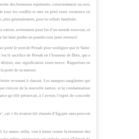
recherche des honneurs représente, consciemment ou non,
de tous les conflits et met en péril toute existence en
, plus généralement, pour la cellule familiale.
 que nation, avènement pour lui d’un monde nouveau, et
lui faire perdre un paradis tout juste retrouvé.
– qui porte le nom de Pessah pour souligner que le Saint-
’est le sacrifice de Pessah en l’honneur de Dieu, qui a
t, dèslors, une signification toute neuve. Rappelons en
 la porte de sa maison.
rritoire revenant à chacun. Les marques sanglantes qui
que citoyen de la nouvelle nation, et la condamnation
e qu’elle préservait, à l’avenir, l’esprit de concorde
e’, car « ils avaient été chassés d’Egypte sans pouvoir
. Le maror, enfin, vise à lutter contre la tentation des
, cette même expression est utilisée aussi (Talmud de