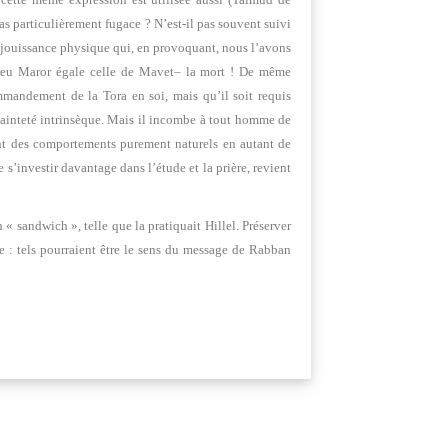
pas particulièrement fugace ? N’est-il pas souvent suivi
la jouissance physique qui, en provoquant, nous l’avons
ébreu Maror égale celle de Mavet– la mort ! De même
mandement de la Tora en soi, mais qu’il soit requis
sainteté intrinsèque. Mais il incombe à tout homme de
mant des comportements purement naturels en autant de
s’investir davantage dans l’étude et la prière, revient
« sandwich », telle que la pratiquait Hillel. Préserver
re : tels pourraient être le sens du message de Rabban