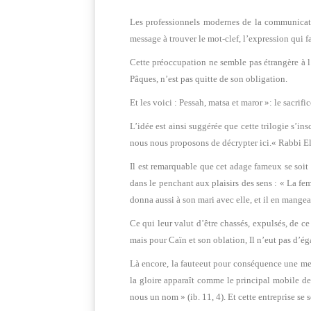
Les professionnels modernes de la communicatio
message à trouver le mot-clef, l’expression qui 
Cette préoccupation ne semble pas étrangère à l
Pâques, n’est pas quitte de son obligation.
Et les voici : Pessah, matsa et maror »: le sacrifi
L’idée est ainsi suggérée que cette trilogie s’in
nous nous proposons de décrypter ici.« Rabbi Eli
Il est remarquable que cet adage fameux se soit v
dans le penchant aux plaisirs des sens : « La fem
donna aussi à son mari avec elle, et il en mangea
Ce qui leur valut d’être chassés, expulsés, de ce
mais pour Caïn et son oblation, Il n’eut pas d’éga
Là encore, la fauteeut pour conséquence une mesur
la gloire apparaît comme le principal mobile des 
nous un nom » (ib. 11, 4). Et cette entreprise se s