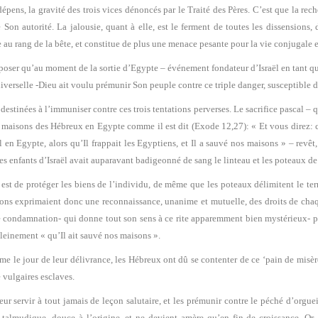
 dépens, la gravité des trois vices dénoncés par le Traité des Pères. C’est que la 
 Son autorité. La jalousie, quant à elle, est le ferment de toutes les dissensions, 
au rang de la bête, et constitue de plus une menace pesante pour la vie conjugale et
supposer qu’au moment de la sortie d’Egypte – événement fondateur d’Israël en tant
verselle -Dieu ait voulu prémunir Son peuple contre ce triple danger, susceptible de 
s, destinées à l’immuniser contre ces trois tentations perverses. Le sacrifice pascal 
es maisons des Hébreux en Egypte comme il est dit (Exode 12,27): « Et vous direz: c
l en Egypte, alors qu’Il frappait les Egyptiens, et Il a sauvé nos maisons » – revê
es enfants d’Israël avait auparavant badigeonné de sang le linteau et les poteaux de
n est de protéger les biens de l’individu, de même que les poteaux délimitent le te
sons exprimaient donc une reconnaissance, unanime et mutuelle, des droits de cha
e condamnation- qui donne tout son sens à ce rite apparemment bien mystérieux- parc
 pleinement « qu’Il ait sauvé nos maisons ».
ême le jour de leur délivrance, les Hébreux ont dû se contenter de ce ‘pain de misèr
 vulgaires esclaves.
ur servir à tout jamais de leçon salutaire, et les prémunir contre le péché d’orgueil
n talmudique, douce à l’origine, et ne devient amère qu’en fin de croissance. Or