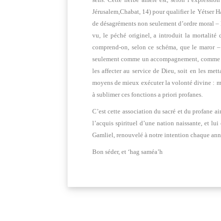
Jérusalem,Chabat, 14) pour qualifier le Yétser Ha
de désagréments non seulement d’ordre moral – le
vu, le péché originel, a introduit la mortali
comprend-on, selon ce schéma, que le maror – 
seulement comme un accompagnement, comme une ga
les affecter au service de Dieu, soit en les me
moyens de mieux exécuter la volonté divine : man
à sublimer ces fonctions a priori profanes.
C’est cette association du sacré et du profane ai
l’acquis spirituel d’une nation naissante, et lu
Gamliel, renouvelé à notre intention chaque année
Bon séder, et ‘hag saméa’h