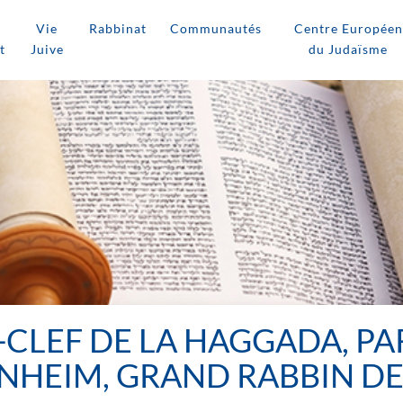
Vie
Rabbinat
Communautés
Centre Européen
t
Juive
du Judaïsme
-CLEF DE LA HAGGADA, PA
HEIM, GRAND RABBIN DE