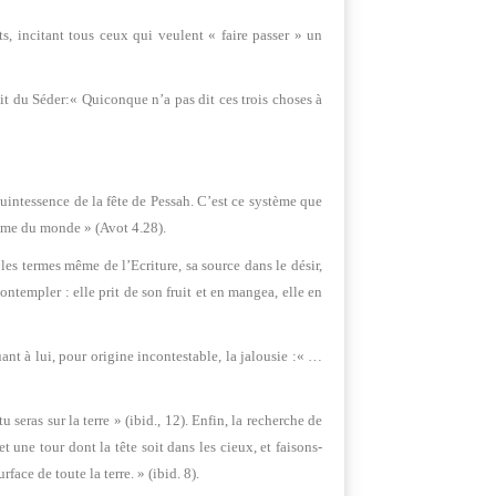
s, incitant tous ceux qui veulent « faire passer » un
t du Séder:« Quiconque n’a pas dit ces trois choses à
quintessence de la fête de Pessah. C’est ce système que
homme du monde » (Avot 4.28).
les termes même de l’Ecriture, sa source dans le désir,
ontempler : elle prit de son fruit et en mangea, elle en
ant à lui, pour origine incontestable, la jalousie :« …
eras sur la terre » (ibid., 12). Enfin, la recherche de
 une tour dont la tête soit dans les cieux, et faisons-
face de toute la terre. » (ibid. 8).