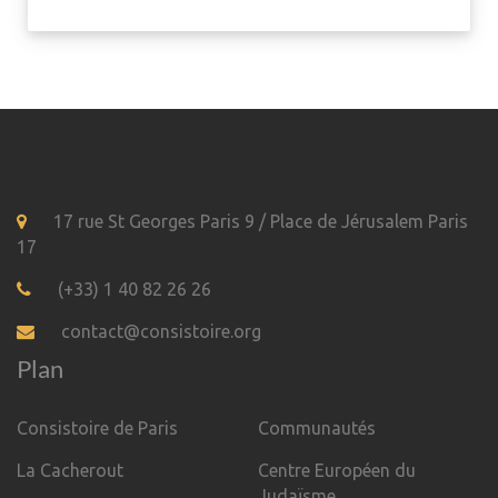
17 rue St Georges Paris 9 / Place de Jérusalem Paris
17
(+33) 1 40 82 26 26
contact@consistoire.org
Plan
Consistoire de Paris
Communautés
La Cacherout
Centre Européen du
Judaïsme