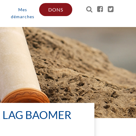
DONS
Mes
démarches
R LAG BAOMER