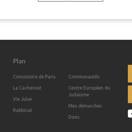
Plan
Consistoire de Paris
Communautés
La Cacherout
Centre Européen du
Judaïsme
Vie Juive
Mes démarches
Rabbinat
Dons