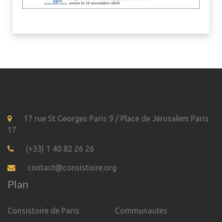
17 rue St Georges Paris 9 / Place de Jérusalem Paris
17
(+33) 1 40 82 26 26
contact@consistoire.org
Plan
Consistoire de Paris
Communautés