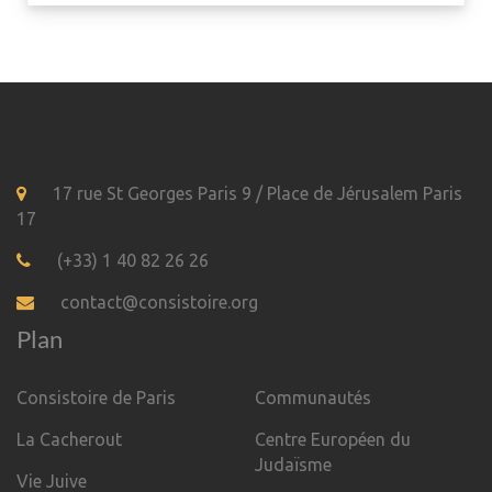
17 rue St Georges Paris 9 / Place de Jérusalem Paris
17
(+33) 1 40 82 26 26
contact@consistoire.org
Plan
Consistoire de Paris
Communautés
La Cacherout
Centre Européen du
Judaïsme
Vie Juive