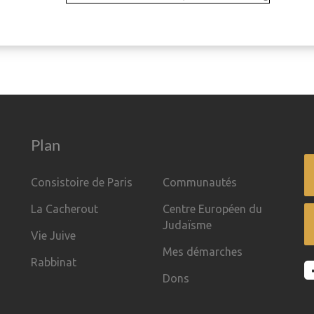
Plan
Consistoire de Paris
Communautés
La Cacherout
Centre Européen du
Judaïsme
Vie Juive
Mes démarches
Rabbinat
Dons