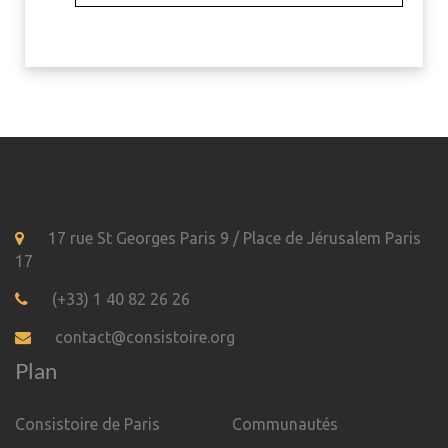
17 rue St Georges Paris 9 / Place de Jérusalem Paris
17
(+33) 1 40 82 26 26
contact@consistoire.org
Plan
Consistoire de Paris
Communautés