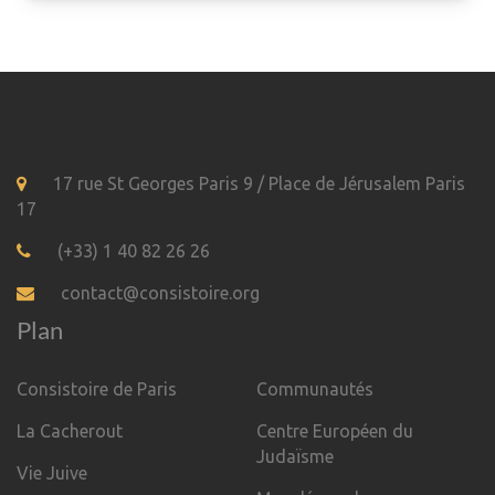
17 rue St Georges Paris 9 / Place de Jérusalem Paris
17
(+33) 1 40 82 26 26
contact@consistoire.org
Plan
Consistoire de Paris
Communautés
La Cacherout
Centre Européen du
Judaïsme
Vie Juive