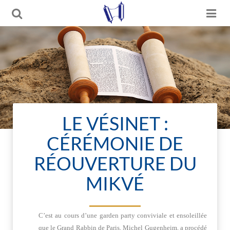
LE VÉSINET :
CÉRÉMONIE DE
RÉOUVERTURE DU
MIKVÉ
C’est au cours d’une garden party conviviale et ensoleillée
que le Grand Rabbin de Paris, Michel Gugenheim, a procédé