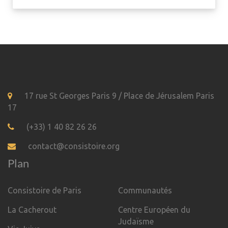
17 rue St Georges Paris 9 / Place de Jérusalem Paris
17
(+33) 1 40 82 26 26
contact@consistoire.org
Plan
Consistoire de Paris
Communautés
La Cacherout
Centre Européen du
Judaïsme