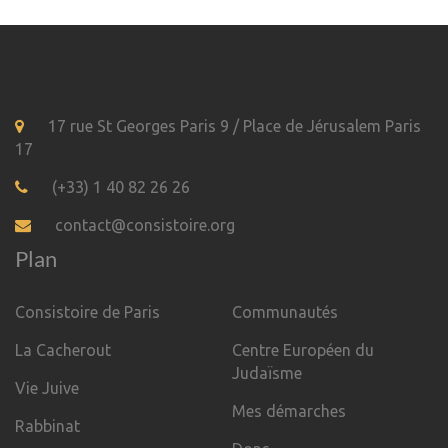
17 rue St Georges Paris 9 / Place de Jérusalem Paris
17
(+33) 1 40 82 26 26
contact@consistoire.org
Plan
Consistoire de Paris
Communautés
La Cacherout
Centre Européen du
Judaïsme
Vie Juive
Mes démarches
Rabbinat