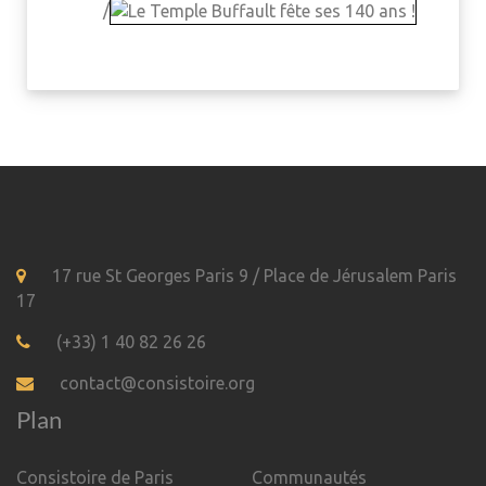
/
17 rue St Georges Paris 9 / Place de Jérusalem Paris
17
(+33) 1 40 82 26 26
contact@consistoire.org
Plan
Consistoire de Paris
Communautés