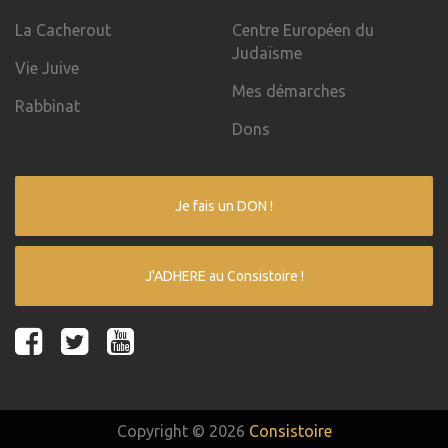
La Cacherout
Centre Européen du
Judaïsme
Vie Juive
Mes démarches
Rabbinat
Dons
Je fais un DON !
J'ADHERE au Consistoire !
Copyright © 2026
Consistoire