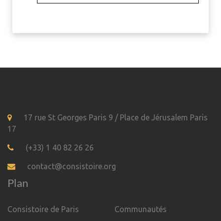
17 rue St Georges Paris 9 / Place de Jérusalem Paris
17
(+33) 1 40 82 26 26
contact@consistoire.org
Plan
Consistoire de Paris
Communautés