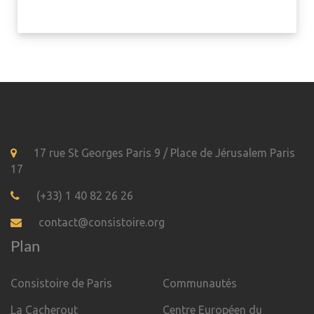
17 rue St Georges Paris 9 / Place de Jérusalem Paris
17
(+33) 1 40 82 26 26
contact@consistoire.org
Plan
Consistoire de Paris
Communautés
La Cacherout
Centre Européen du