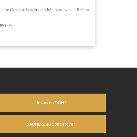
nerie Générale Israélite des hôpitaux avec le Rabbin
nagogues
Je fais un DON !
J'ADHERE au Consistoire !