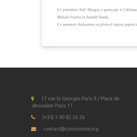
Le président Joël Mergui a participé à l’allu
Mikaël Journo et Asnath Saada.
Ce moment chaleureux et plein d’espoir auprès d
17 rue St Georges Paris 9 / Place de
Jérusalem Paris 17
(+33) 1 40 82 26 26
contact@consistoire.org