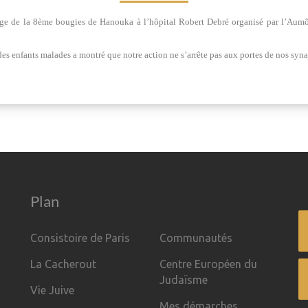
mage de la 8ème bougies de Hanouka à l’hôpital Robert Debré organisé par l’Aumô
es enfants malades a montré que notre action ne s’arrête pas aux portes de nos sy
Plan
Consistoire de Paris
Communautés
La Cacherout
Centre Européen du
Judaïsme
Vie Juive
Mes démarches