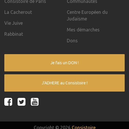
Consistoire de Paris
Communautés
La Cacherout
Centre Européen du
Judaïsme
Vie Juive
Mes démarches
Rabbinat
Dons
Je fais un DON !
J'ADHERE au Consistoire !
Copyright © 2026
Consistoire