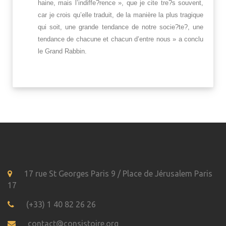
haine, mais l’indiffe?rence », que je cite tre?s souvent,
car je crois qu’elle traduit, de la manière la plus tragique
qui soit, une grande tendance de notre socie?te?, une
tendance de chacune et chacun d’entre nous » a conclu
le Grand Rabbin.
17 rue St Georges Paris 9 / Place de Jérusalem Paris
17
(+33) 1 40 82 26 26
contact@consistoire.org