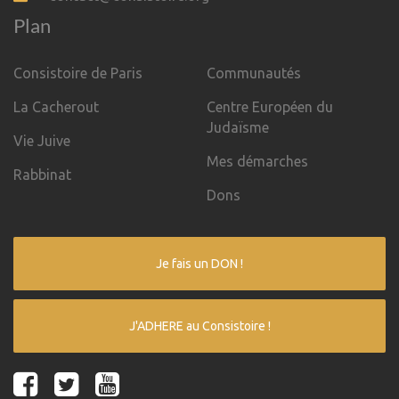
Plan
Consistoire de Paris
Communautés
La Cacherout
Centre Européen du
Judaïsme
Vie Juive
Mes démarches
Rabbinat
Dons
Je fais un DON !
J'ADHERE au Consistoire !