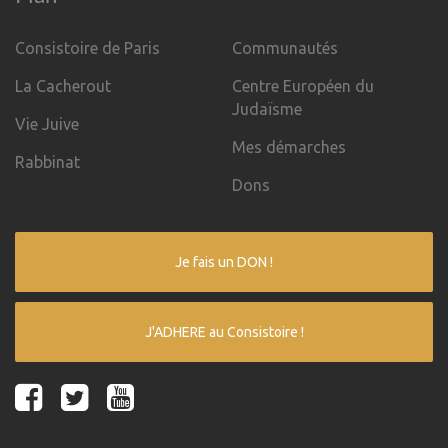
Consistoire de Paris
Communautés
La Cacherout
Centre Européen du
Judaïsme
Vie Juive
Mes démarches
Rabbinat
Dons
Je fais un DON !
J'ADHERE au Consistoire !