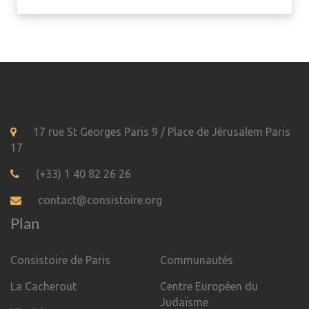
17 rue St Georges Paris 9 / Place de Jérusalem Paris
17
(+33) 1 40 82 26 26
contact@consistoire.org
Plan
Consistoire de Paris
Communautés
La Cacherout
Centre Européen du
Judaïsme